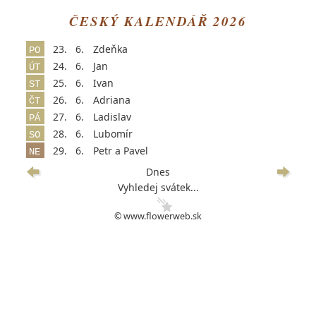
ČESKÝ KALENDÁŘ 2026
23.
6.
Zdeňka
PO
24.
6.
Jan
ÚT
25.
6.
Ivan
ST
26.
6.
Adriana
ČT
27.
6.
Ladislav
PÁ
28.
6.
Lubomír
SO
29.
6.
Petr a Pavel
NE
Dnes
Vyhledej svátek...
© www.flowerweb.sk