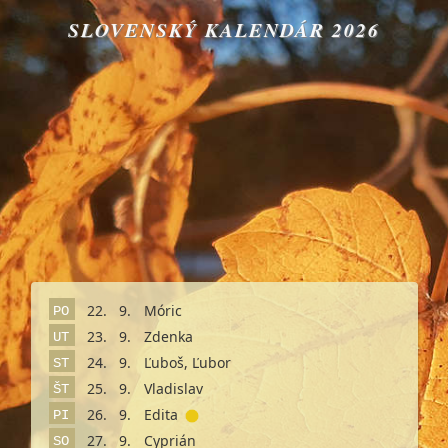
SLOVENSKÝ KALENDÁR 2026
22.
9.
Móric
PO
23.
9.
Zdenka
UT
24.
9.
Ľuboš, Ľubor
ST
25.
9.
Vladislav
ŠT
26.
9.
Edita
PI
27.
9.
Cyprián
SO