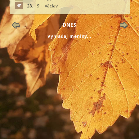
28.
9.
Václav
NE
DNES
Vyhľadaj meniny...