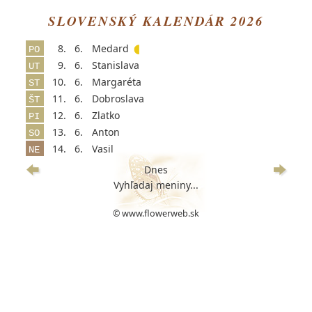
SLOVENSKÝ KALENDÁR 2026
8.
6.
Medard
PO
9.
6.
Stanislava
UT
10.
6.
Margaréta
ST
11.
6.
Dobroslava
ŠT
12.
6.
Zlatko
PI
13.
6.
Anton
SO
14.
6.
Vasil
NE
Dnes
Vyhľadaj meniny...
© www.flowerweb.sk