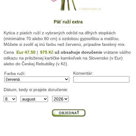
© flowerweb.sk
Päť ruží extra
Kytica z piatich ruží z vybraných odrôd na dlhých stopkách
(minimálne 70 alebo 80 cm) s ozdobou gypsofilou a mašľou.
Môžete si zvoliť aj inú farbu než červenú, prípadne farebný mix.
Cena
Eur 47.50
|
975
už obsahuje doručenie
vrátane vášho
Kč
odkazu na priloženej kartičke kamkoľvek na Slovensko (v Eur)
alebo do Českej Rebubliky (v Kč).
Komentár:
Farba ruží:
Dátum, kedy si prajete doručenie: