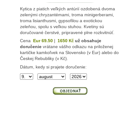
Kytica z piatich veľkých antúrií ozdobená dvoma
zelenými chryzantémami, troma minigerberami,
troma lisianthusmi, gypsofilou a exotickou
zeleňou, spolu s veľkou stuhou. Kvetiny sú
doručované čerstvé, pripravené plne rozkvitnúť.
Cena
Eur 69.50
|
1650
už obsahuje
Kč
doručenie
vrátane vášho odkazu na priloženej
kartičke kamkoľvek na Slovensko (v Eur) alebo do
Českej Rebubliky (v Kč).
Dátum, kedy si prajete doručenie: