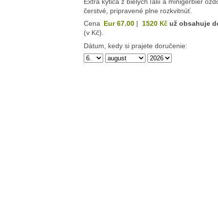
Extra kytica z bielych ľalií a minigerbier o
čerstvé, pripravené plne rozkvitnúť.
Cena
Eur 67.00
|
1520
už obsahuje d
Kč
(v Kč).
Dátum, kedy si prajete doručenie: