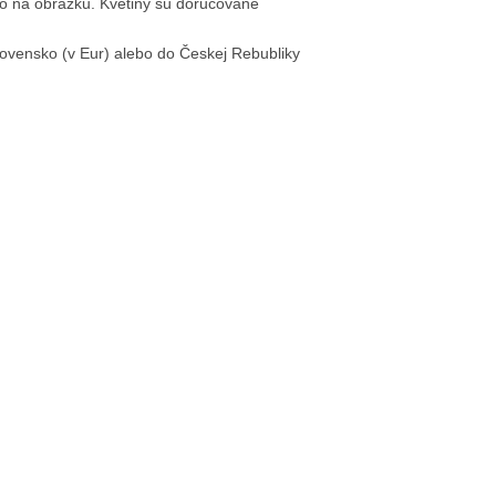
 ako na obrázku. Kvetiny sú doručované
ovensko (v Eur) alebo do Českej Rebubliky