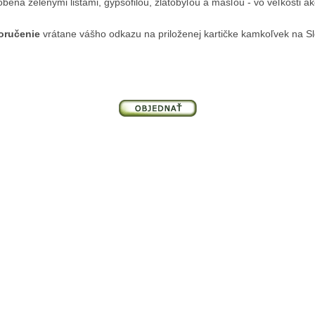
zdobená zelenými listami, gypsofilou, zlatobyľou a mašľou - vo veľkosti
oručenie
vrátane vášho odkazu na priloženej kartičke kamkoľvek na Sl