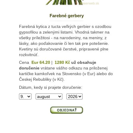
© flowerweb.sk
Farebné gerbery
Farebná kytica z tucta veľkých gerbier s ozodbou
gypsofilou a zelenými listami. Vhodná takmer na
všetky príležitosi - na narodeniny, na meniny, z
lásky, ako poďakovanie či len tak pre potešenie.
Kvetiny sú doručované čerstvé, pripravené plne
rozkvitnúť.
Cena
Eur 64.20
|
1280
už obsahuje
Kč
doručenie
vrátane vášho odkazu na priloženej
kartičke kamkoľvek na Slovensko (v Eur) alebo do
Českej Rebubliky (v Kč).
Dátum, kedy si prajete doručenie: