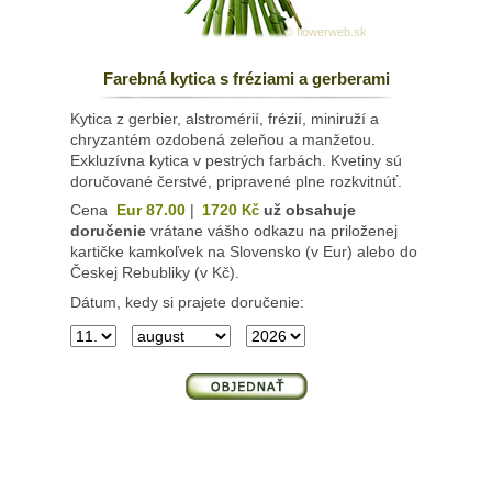
© flowerweb.sk
Farebná kytica s fréziami a gerberami
Kytica z gerbier, alstromérií, frézií, miniruží a
chryzantém ozdobená zeleňou a manžetou.
Exkluzívna kytica v pestrých farbách. Kvetiny sú
doručované čerstvé, pripravené plne rozkvitnúť.
Cena
Eur 87.00
|
1720
už obsahuje
Kč
doručenie
vrátane vášho odkazu na priloženej
kartičke kamkoľvek na Slovensko (v Eur) alebo do
Českej Rebubliky (v Kč).
Dátum, kedy si prajete doručenie: