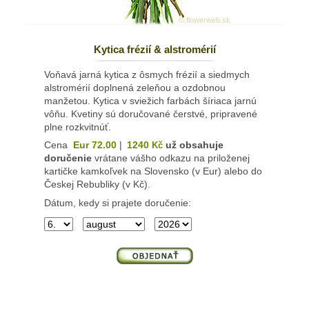
© flowerweb.sk
Kytica frézií & alstromérií
Voňavá jarná kytica z ôsmych frézií a siedmych
alstromérií doplnená zeleňou a ozdobnou
manžetou. Kytica v sviežich farbách šíriaca jarnú
vôňu. Kvetiny sú doručované čerstvé, pripravené
plne rozkvitnúť.
Cena
Eur 72.00
|
1240
už obsahuje
Kč
doručenie
vrátane vášho odkazu na priloženej
kartičke kamkoľvek na Slovensko (v Eur) alebo do
Českej Rebubliky (v Kč).
Dátum, kedy si prajete doručenie: