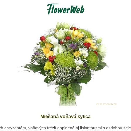
© flowerweb.sk
Miešaná voňavá kytica
ch chryzantém, voňavých frézií doplnená aj lisianthusmi s ozdobou zeleň