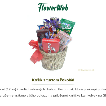
© flowerweb.sk
Košík s tuctom čokolád
cet (12 ks) čokolád vybraných druhov. Pozornosť, ktorá prekvapí pri každ
oručenie
vrátane vášho odkazu na priloženej kartičke kamkoľvek na Sl