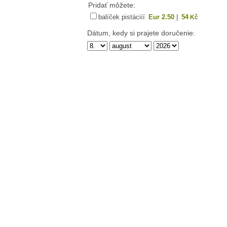
Pridať môžete:
balíček pistáciíí
Eur 2.50
|
54
Kč
Dátum, kedy si prajete doručenie: