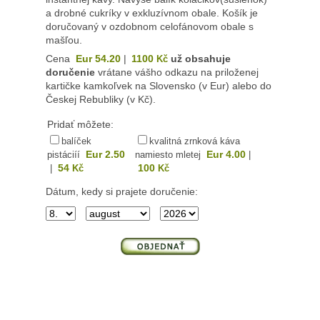
a drobné cukríky v exkluzívnom obale. Košík je
doručovaný v ozdobnom celofánovom obale s
mašľou.
Cena
Eur 54.20
|
1100
už obsahuje
Kč
doručenie
vrátane vášho odkazu na priloženej
kartičke kamkoľvek na Slovensko (v Eur) alebo do
Českej Rebubliky (v Kč).
Pridať môžete:
balíček
kvalitná zrnková káva
Eur 2.50
Eur 4.00
pistáciíí
namiesto mletej
|
54
100
|
Kč
Kč
Dátum, kedy si prajete doručenie: