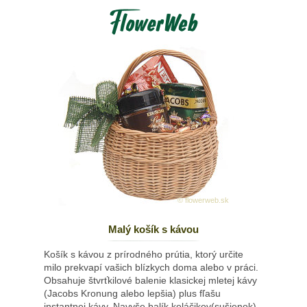
© flowerweb.sk
Malý košík s kávou
Košík s kávou z prírodného prútia, ktorý určite
milo prekvapí vašich blízkych doma alebo v práci.
Obsahuje štvrťkilové balenie klasickej mletej kávy
(Jacobs Kronung alebo lepšia) plus fľašu
instantnej kávy. Navyše balík koláčikov(sušienok)