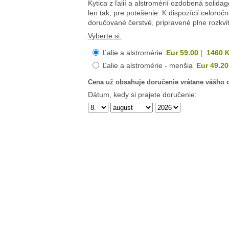
Kytica z ľalií a alstromérií ozdobená soli
len tak, pre potešenie. K dispozícií celoroč
doručované čerstvé, pripravené plne rozkvit
Vyberte si:
Ľalie a alstromérie
Eur 59.00
|
1460
K
Ľalie a alstromérie - menšia
Eur 49.20
Cena
už obsahuje doručenie
vrátane vášho o
Dátum, kedy si prajete doručenie: