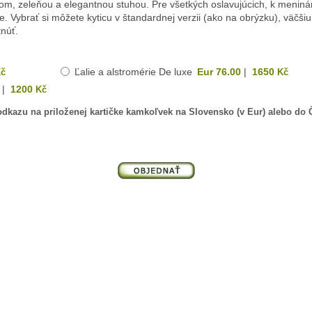
dagom, zeleňou a elegantnou stuhou. Pre všetkých oslavujúcich, k meni
ne. Vybrať si môžete kyticu v štandardnej verzii (ako na obrýzku), väčš
núť.
Ľalie a alstromérie De luxe
Eur 76.00
|
1650
č
Kč
|
1200
Kč
dkazu na priloženej kartičke kamkoľvek na Slovensko (v Eur) alebo do Č