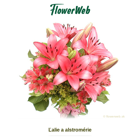
© flowerweb.sk
Ľalie a alstromérie