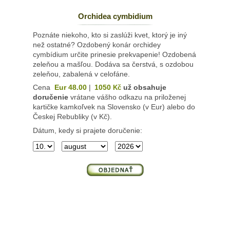
Orchidea cymbidium
Poznáte niekoho, kto si zaslúži kvet, ktorý je iný
než ostatné? Ozdobený konár orchidey
cymbídium určite prinesie prekvapenie! Ozdobená
zeleňou a mašľou. Dodáva sa čerstvá, s ozdobou
zeleňou, zabalená v celofáne.
Cena
Eur 48.00
|
1050
už obsahuje
Kč
doručenie
vrátane vášho odkazu na priloženej
kartičke kamkoľvek na Slovensko (v Eur) alebo do
Českej Rebubliky (v Kč).
Dátum, kedy si prajete doručenie: