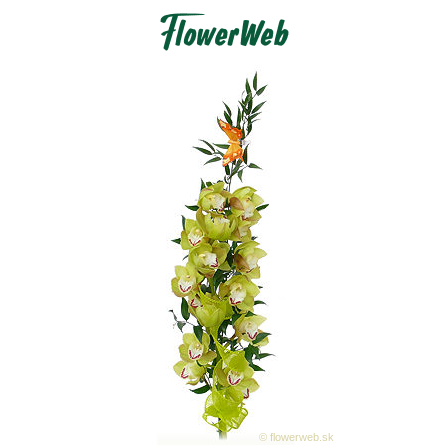
© flowerweb.sk