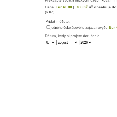
Prekvapte svojich blízkych! Črepníková min
Cena
Eur 41.00
|
760
už obsahuje do
Kč
(v Kč).
Pridať môžete:
jedného čokoládového zajaca navyše
Eur 
Dátum, kedy si prajete doručenie: