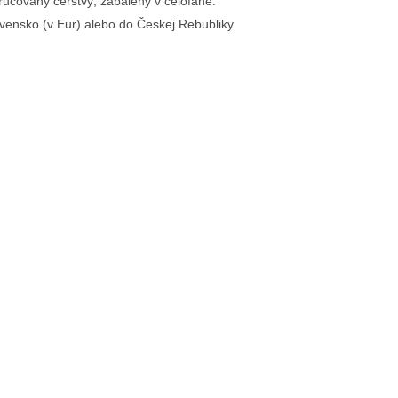
učovaný čerstvý, zabalený v celofáne.
vensko (v Eur) alebo do Českej Rebubliky