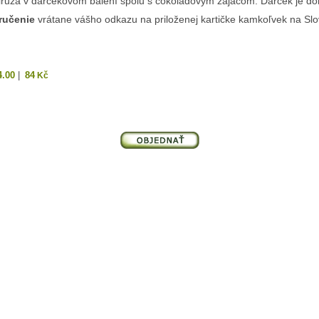
iruža v darčekovom balení spolu s čokoládovým zajacom. Darček je dor
ručenie
vrátane vášho odkazu na priloženej kartičke kamkoľvek na Slo
4.00
|
84
Kč