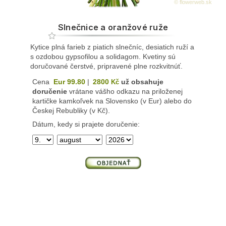
© flowerweb.sk
Slnečnice a oranžové ruže
Kytice plná farieb z piatich slnečníc, desiatich ruží a
s ozdobou gypsofilou a solidagom. Kvetiny sú
doručované čerstvé, pripravené plne rozkvitnúť.
Cena
Eur 99.80
|
2800
už obsahuje
Kč
doručenie
vrátane vášho odkazu na priloženej
kartičke kamkoľvek na Slovensko (v Eur) alebo do
Českej Rebubliky (v Kč).
Dátum, kedy si prajete doručenie: